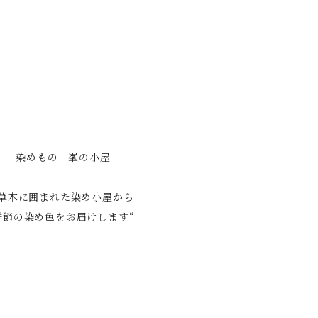
染めもの 峯の小屋
”草木に囲まれた染め小屋から
季節の染め色をお届けします“